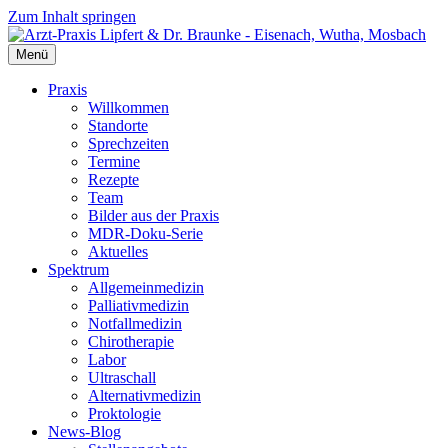
Zum Inhalt springen
Menü
Praxis
Willkommen
Standorte
Sprechzeiten
Termine
Rezepte
Team
Bilder aus der Praxis
MDR-Doku-Serie
Aktuelles
Spektrum
Allgemeinmedizin
Palliativmedizin
Notfallmedizin
Chirotherapie
Labor
Ultraschall
Alternativmedizin
Proktologie
News-Blog