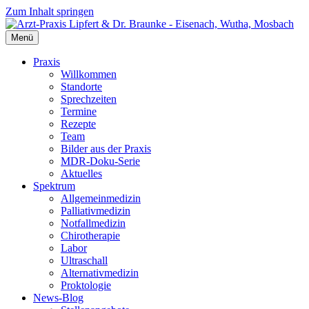
Zum Inhalt springen
Menü
Praxis
Willkommen
Standorte
Sprechzeiten
Termine
Rezepte
Team
Bilder aus der Praxis
MDR-Doku-Serie
Aktuelles
Spektrum
Allgemeinmedizin
Palliativmedizin
Notfallmedizin
Chirotherapie
Labor
Ultraschall
Alternativmedizin
Proktologie
News-Blog