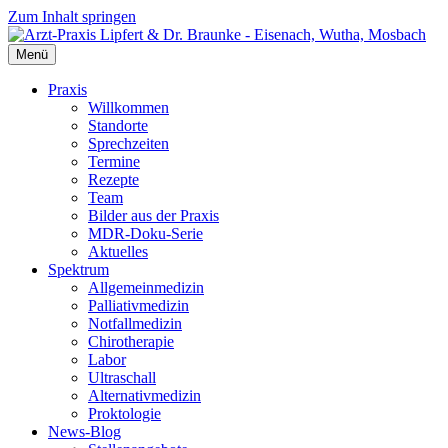
Zum Inhalt springen
Menü
Praxis
Willkommen
Standorte
Sprechzeiten
Termine
Rezepte
Team
Bilder aus der Praxis
MDR-Doku-Serie
Aktuelles
Spektrum
Allgemeinmedizin
Palliativmedizin
Notfallmedizin
Chirotherapie
Labor
Ultraschall
Alternativmedizin
Proktologie
News-Blog