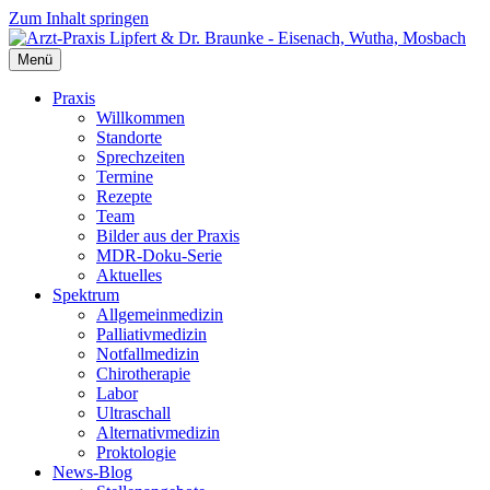
Zum Inhalt springen
Menü
Praxis
Willkommen
Standorte
Sprechzeiten
Termine
Rezepte
Team
Bilder aus der Praxis
MDR-Doku-Serie
Aktuelles
Spektrum
Allgemeinmedizin
Palliativmedizin
Notfallmedizin
Chirotherapie
Labor
Ultraschall
Alternativmedizin
Proktologie
News-Blog