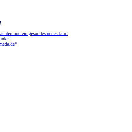
!
achten und ein gesundes neues Jahr!
aunke“.
ameda.de“