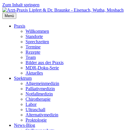
Zum Inhalt springen
Menü
Praxis
Willkommen
Standorte
Sprechzeiten
Termine
Rezepte
Team
Bilder aus der Praxis
MDR-Doku-Serie
Aktuelles
Spektrum
Allgemeinmedizin
Palliativmedizin
Notfallmedizin
Chirotherapie
Labor
Ultraschall
Alternativmedizin
Proktologie
News-Blog