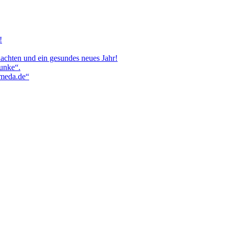
!
achten und ein gesundes neues Jahr!
aunke“.
ameda.de“