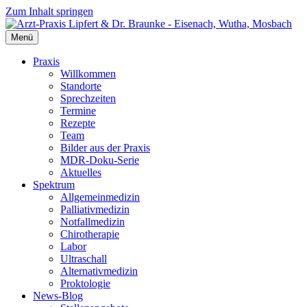
Zum Inhalt springen
Menü
Praxis
Willkommen
Standorte
Sprechzeiten
Termine
Rezepte
Team
Bilder aus der Praxis
MDR-Doku-Serie
Aktuelles
Spektrum
Allgemeinmedizin
Palliativmedizin
Notfallmedizin
Chirotherapie
Labor
Ultraschall
Alternativmedizin
Proktologie
News-Blog