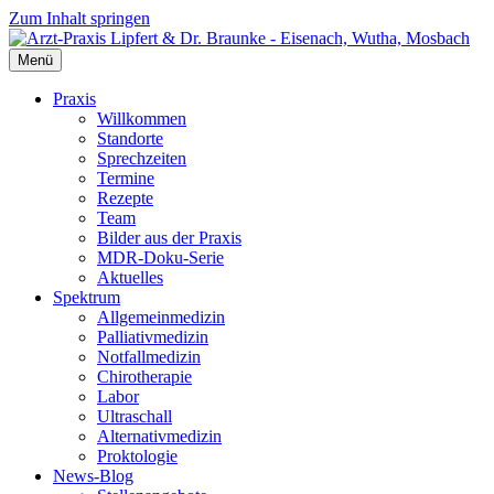
Zum Inhalt springen
Menü
Praxis
Willkommen
Standorte
Sprechzeiten
Termine
Rezepte
Team
Bilder aus der Praxis
MDR-Doku-Serie
Aktuelles
Spektrum
Allgemeinmedizin
Palliativmedizin
Notfallmedizin
Chirotherapie
Labor
Ultraschall
Alternativmedizin
Proktologie
News-Blog